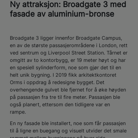
Ny attraksjon: Broadgate 3 med
fasade av aluminium-bronse
Broadgate 3 ligger innenfor Broadgate Campus,
en av de største passasjerområdene i London, rett
ved sentrum og Liverpool Street Station. Tårnet er
omgitt av to kontorbygg, er 19 meter høyt og har
en spesiell sylinderform, noe som gjør det til en
helt unik bygning. I 2019 fikk arkitektkontoret
Orms i oppdrag å redesigne bygget. Det
overhengende gulvet ble fjernet for å øke høyden
på passasjen fra tre til fire meter. Passasjen ble
også planert, ettersom den tidligere var en
rampe.
En ny fasade ble installert, noe som får passasjen
til å ligne en buegang og visuelt utvider det smale
rommet mellom bygningene på hver side.