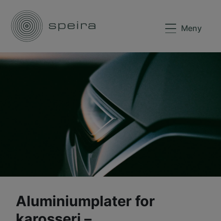
Meny
Aluminiumplater for
karosseri –