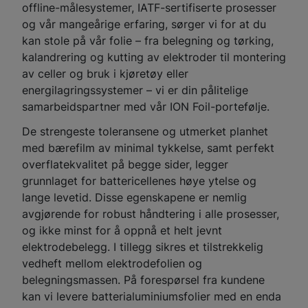
offline-målesystemer, IATF-sertifiserte prosesser
og vår mangeårige erfaring, sørger vi for at du
kan stole på vår folie – fra belegning og tørking,
kalandrering og kutting av elektroder til montering
av celler og bruk i kjøretøy eller
energilagringssystemer – vi er din pålitelige
samarbeidspartner med vår ION Foil-portefølje.
De strengeste toleransene og utmerket planhet
med bærefilm av minimal tykkelse, samt perfekt
overflatekvalitet på begge sider, legger
grunnlaget for battericellenes høye ytelse og
lange levetid. Disse egenskapene er nemlig
avgjørende for robust håndtering i alle prosesser,
og ikke minst for å oppnå et helt jevnt
elektrodebelegg. I tillegg sikres et tilstrekkelig
vedheft mellom elektrodefolien og
belegningsmassen. På forespørsel fra kundene
kan vi levere batterialuminiumsfolier med en enda