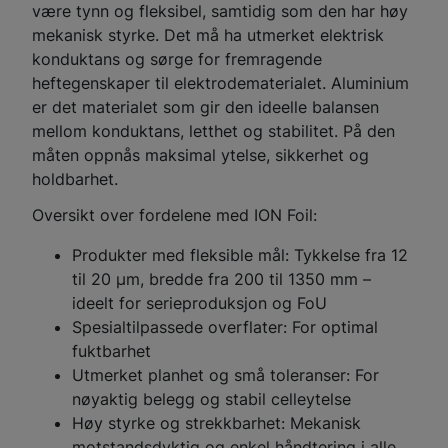
være tynn og fleksibel, samtidig som den har høy
mekanisk styrke. Det må ha utmerket elektrisk
konduktans og sørge for fremragende
heftegenskaper til elektrodematerialet. Aluminium
er det materialet som gir den ideelle balansen
mellom konduktans, letthet og stabilitet. På den
måten oppnås maksimal ytelse, sikkerhet og
holdbarhet.
Oversikt over fordelene med ION Foil:
Produkter med fleksible mål: Tykkelse fra 12
til 20 µm, bredde fra 200 til 1350 mm –
ideelt for serieproduksjon og FoU
Spesialtilpassede overflater: For optimal
fuktbarhet
Utmerket planhet og små toleranser: For
nøyaktig belegg og stabil celleytelse
Høy styrke og strekkbarhet: Mekanisk
motstandsdyktig og enkel håndtering i alle