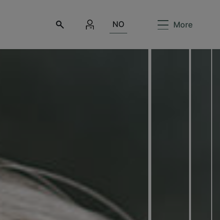
NO
More