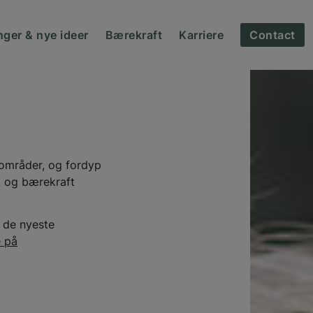
nger & nye ideer
Bærekraft
Karriere
Contact
sområder, og fordyp
t og bærekraft
 de nyeste
 på