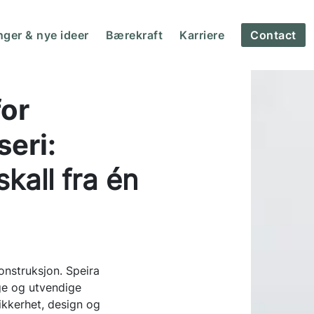
nger & nye ideer
Bærekraft
Karriere
Contact
for
eri:
skall fra én
onstruksjon. Speira
ge og utvendige
ikkerhet, design og