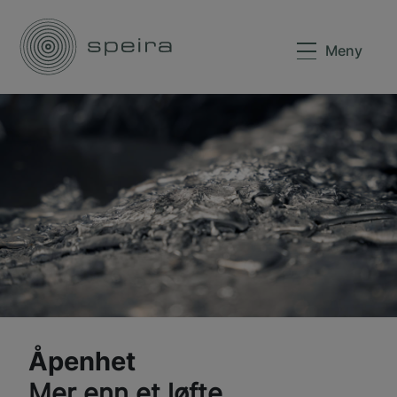
Meny
Åpenhet
Mer enn et løfte