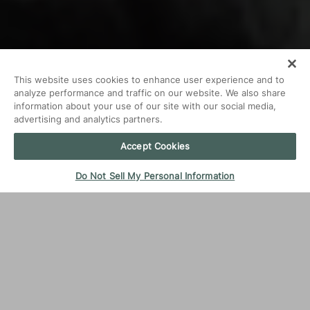
This website uses cookies to enhance user experience and to
analyze performance and traffic on our website. We also share
information about your use of our site with our social media,
advertising and analytics partners.
White paper
Accept Cookies
Aluminiumsløsninger
for bærekraftig skipsbygging
Do Not Sell My Personal Information
Drømmen om å utforske innsjøer, hav og til og
med fjerne destinasjoner og reise med skip har
fascinert folk i lang tid. I dag blir ønsket om å
gjøre dette på en bærekraftig og miljøbevisst
måte stadig viktigere og forener både
kommersielle og private skipsbyggere og
sjøfolk.