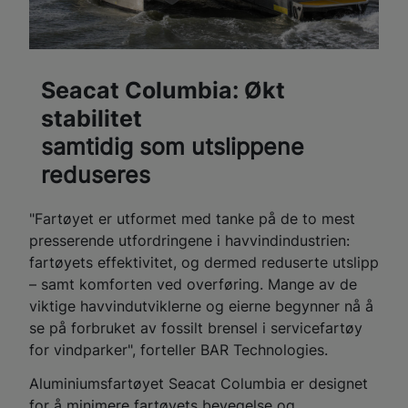
Seacat Columbia: Økt
stabilitet
samtidig som utslippene
reduseres
"Fartøyet er utformet med tanke på de to mest
presserende utfordringene i havvindindustrien:
fartøyets effektivitet, og dermed reduserte utslipp
– samt komforten ved overføring. Mange av de
viktige havvindutviklerne og eierne begynner nå å
se på forbruket av fossilt brensel i servicefartøy
for vindparker", forteller BAR Technologies.
Aluminiumsfartøyet Seacat Columbia er designet
for å minimere fartøyets bevegelse og