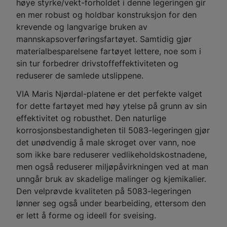
høye styrke/vekt-forholdet i denne legeringen gir
en mer robust og holdbar konstruksjon for den
krevende og langvarige bruken av
mannskapsoverføringsfartøyet. Samtidig gjør
materialbesparelsene fartøyet lettere, noe som i
sin tur forbedrer drivstoffeffektiviteten og
reduserer de samlede utslippene.
VIA Maris Njørdal-platene er det perfekte valget
for dette fartøyet med høy ytelse på grunn av sin
effektivitet og robusthet. Den naturlige
korrosjonsbestandigheten til 5083-legeringen gjør
det unødvendig å male skroget over vann, noe
som ikke bare reduserer vedlikeholdskostnadene,
men også reduserer miljøpåvirkningen ved at man
unngår bruk av skadelige malinger og kjemikalier.
Den velprøvde kvaliteten på 5083-legeringen
lønner seg også under bearbeiding, ettersom den
er lett å forme og ideell for sveising.