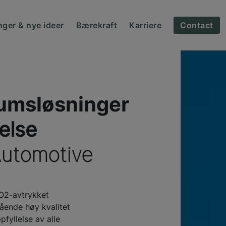
nger & nye ideer
Bærekraft
Karriere
Contact
iumsløsninger
else
utomotive
CO2-avtrykket
ående høy kvalitet
fyllelse av alle