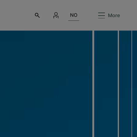
NO
More