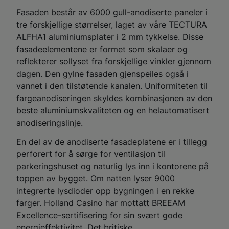
Fasaden består av 6000 gull-anodiserte paneler i
tre forskjellige størrelser, laget av våre TECTURA
ALFHA1 aluminiumsplater i 2 mm tykkelse. Disse
fasadeelementene er formet som skalaer og
reflekterer sollyset fra forskjellige vinkler gjennom
dagen. Den gylne fasaden gjenspeiles også i
vannet i den tilstøtende kanalen. Uniformiteten til
fargeanodiseringen skyldes kombinasjonen av den
beste aluminiumskvaliteten og en helautomatisert
anodiseringslinje.
En del av de anodiserte fasadeplatene er i tillegg
perforert for å sørge for ventilasjon til
parkeringshuset og naturlig lys inn i kontorene på
toppen av bygget. Om natten lyser 9000
integrerte lysdioder opp bygningen i en rekke
farger. Holland Casino har mottatt BREEAM
Excellence-sertifisering for sin svært gode
energieffektivitet. Det britiske