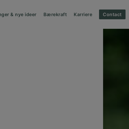
nger & nye ideer
Bærekraft
Karriere
Contact