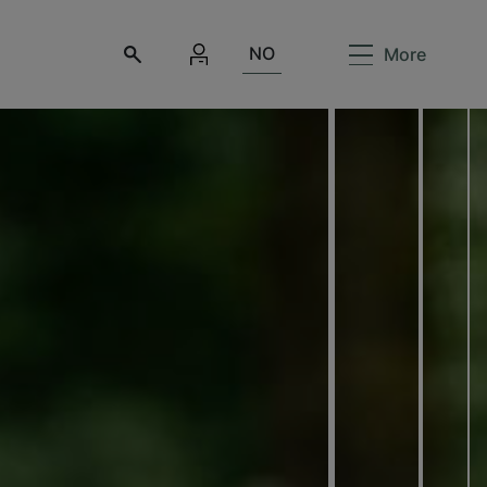
NO
More