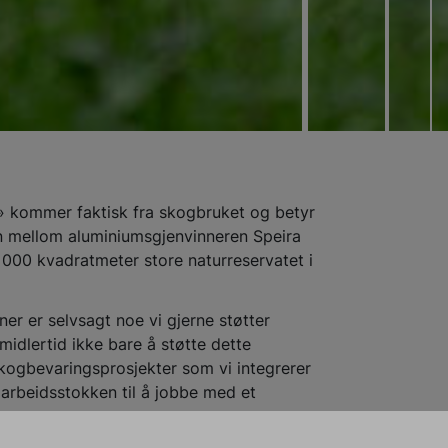
it» kommer faktisk fra skogbruket og betyr
en mellom aluminiumsgjenvinneren Speira
000 kvadratmeter store naturreservatet i
r er selvsagt noe vi gjerne støtter
imidlertid ikke bare å støtte dette
kogbevaringsprosjekter som vi integrerer
arbeidsstokken til å jobbe med et