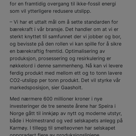
for en framtidig overgang til ikke-fossil energi
som vil ytterligere redusere utslipp.
– Vi har et uttalt mål om å sette standarden for
bærekraft i vår bransje. Det handler om at vi er
sterkt knyttet til samfunnet der vi jobber og bor,
og bevisste på den rollen vi kan spille for å sikre
en bærekraftig fremtid. Optimalisering av
produksjon, prosessering og resirkulering er
nøkkelord i denne sammenheng. Nå kan vi levere
ferdig produkt med mellom ett og to tonn lavere
CO2-utslipp per tonn produkt. Det vil styrke vår
markedsposisjon, sier Gaasholt.
Med nærmere 600 millioner kroner i nye
investeringer de tre seneste årene har Speira i
Norge gått til innkjøp av nytt og moderne utstyr,
både i Holmestrand og ved selskapets anlegg på
Karmøy. I tillegg til smelteovnen har selskapet
oppgradert flere av produksjonslinjene.