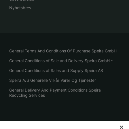
Nyhetsbrev
General Terms And Conditions Of Purchase Speira GmbH
General Conditions of Sale and Delivery Speira GmbH -
General Conditions of Sales and Supply Speira AS
Speira A/S Generelle Vilkår Varer Og Tjenester
General Delivery And Payment Conditions Speira
Recycling Services
Kontaktinformasjon