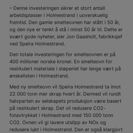
– Denne investeringen sikrer et stort antall
arbeidsplasser i Holmestrand i uoverskuelig
fremtid. Den gamle smelteovnen har stått i 50 år,
og den nye er tenkt å stå i minst 50 år til. Dette er
svært gode nyheter, sier Jon Gaasholt, fabrikksjef
ved Speira Holmestrand.
Den totale investeringen for smelteovnen er på
400 millioner norske kroner. En smelteovn for
resirkulert materiale i støperiet har lenge vært på
ønskelisten i Holmestrand.
Med ny smelteovn vil Speira Holmestrand ta imot
22 000 tonn mer skrap hvert år. Dermed vil rundt
halvparten av selskapets produksjon være basert
på resirkulert skrap. Det vil redusere CO2-
fotavtrykket i Holmestrand med 150 000 tonn
CO2. Ovnen vil gi lavere utslipp av NOx og
redusere lukt i Holmestrand. Den er også klargjort