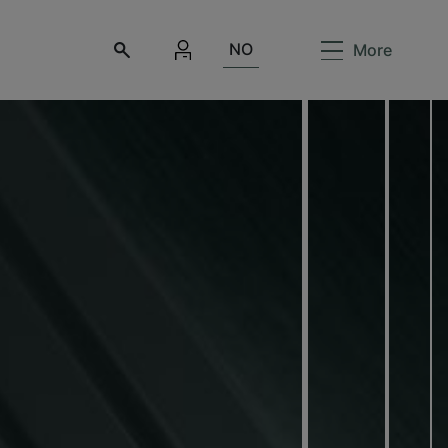
NO
More