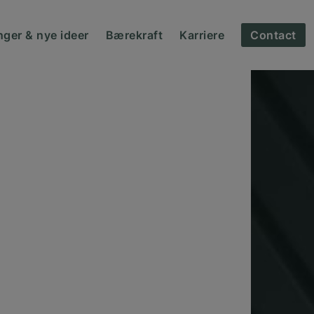
nger & nye ideer
Bærekraft
Karriere
Contact