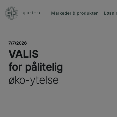
Markeder & produkter
Løsni
7/7/2026
VALIS
for pålitelig
øko-ytelse