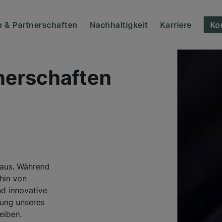
 & Partnerschaften
Nachhaltigkeit
Karriere
Ko
nerschaften
naus. Während
rhin von
d innovative
lung unseres
eiben.